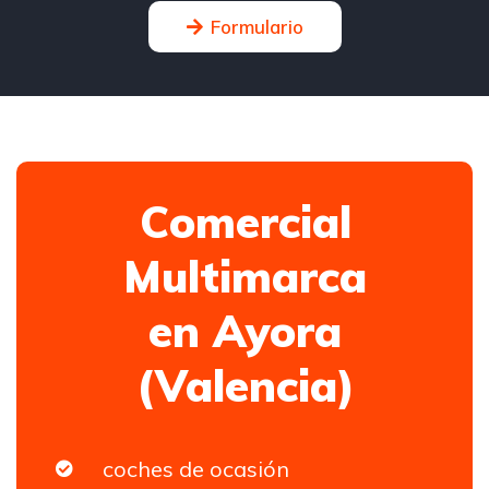
Formulario
Comercial
Multimarca
en Ayora
(Valencia)
coches de ocasión