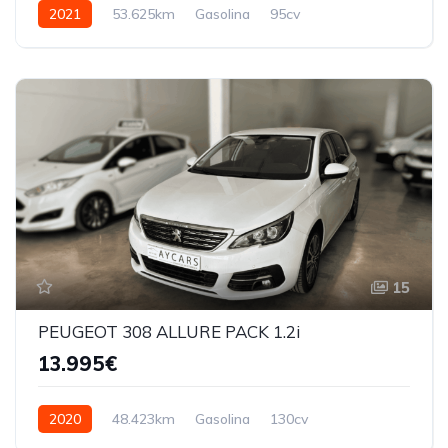
2021
53.625km
Gasolina
95cv
15
PEUGEOT 308 ALLURE PACK 1.2i
13.995€
2020
48.423km
Gasolina
130cv