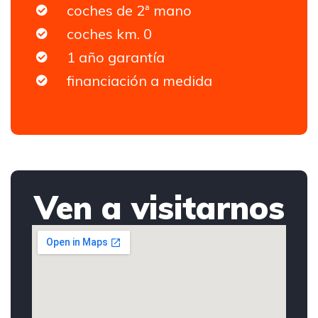
coches de 2ª mano
coches km. 0
1 año garantía
financiación a medida
Ven a visitarnos