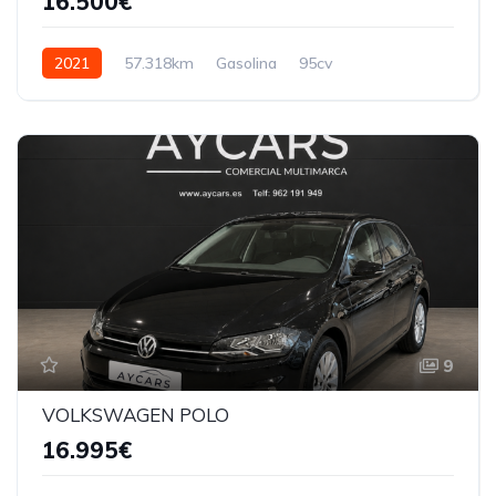
16.500€
2021
57.318km
Gasolina
95cv
9
VOLKSWAGEN POLO
16.995€