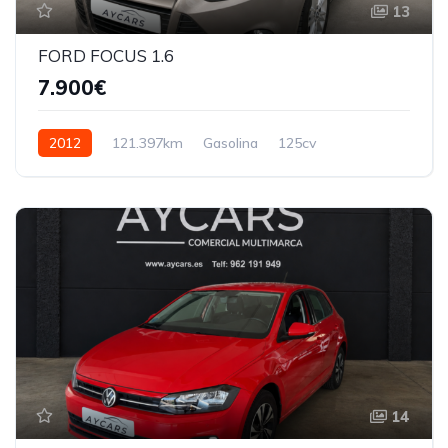
13
FORD FOCUS 1.6
7.900€
2012
121.397km
Gasolina
125cv
14