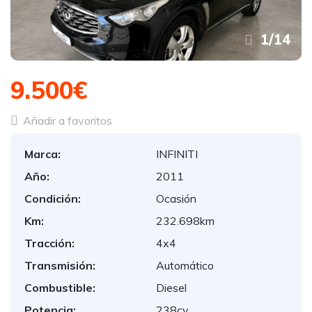
1
/
14
9.500€
Añadir a favoritos
Marca:
INFINITI
Año:
2011
Condición:
Ocasión
Km:
232.698km
Tracción:
4x4
Transmisión:
Automático
Combustible:
Diesel
Potencia:
238cv