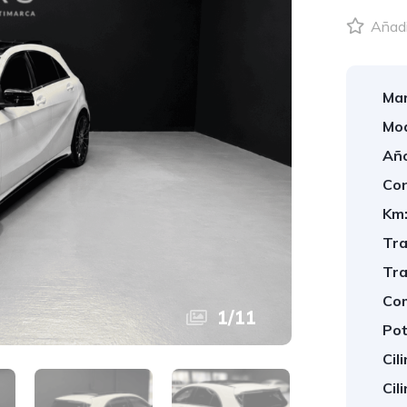
Añadir
Mar
Mod
Año
Con
Km
Tra
Tra
Com
1
/
11
Pot
Cil
Cil