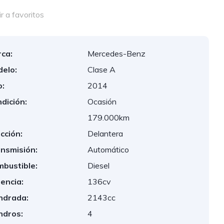
 a favoritos
ca:
Mercedes-Benz
elo:
Clase A
:
2014
dición:
Ocasión
:
179.000km
cción:
Delantera
nsmisión:
Automático
bustible:
Diesel
encia:
136cv
indrada:
2143cc
indros:
4