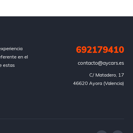
692179410
xperiencia
eferente en el
contacto@aycars.es
e estas
C/ Matadero, 17

46620 Ayora (Valencia)