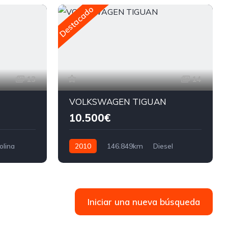
Destacado
13
14
VOLKSWAGEN TIGUAN
10.500€
olina
2010
146.849km
Diesel
140cv
Iniciar una nueva búsqueda