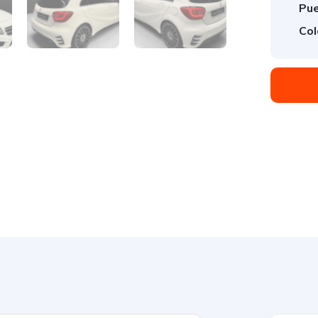
Pue
Col