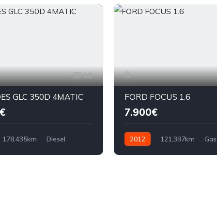
18
ES GLC 350D 4MATIC
FORD FOCUS 1.6
€
7.900€
178.435km
Diesel
2012
121.397km
Gas
125cv