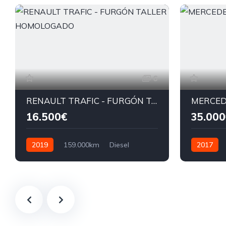
6
RENAULT TRAFIC - FURGÓN TALLER HOMOLOGADO
MERCED
16.500€
35.000
2019
159.000km
Diesel
2017
115cv
258cv