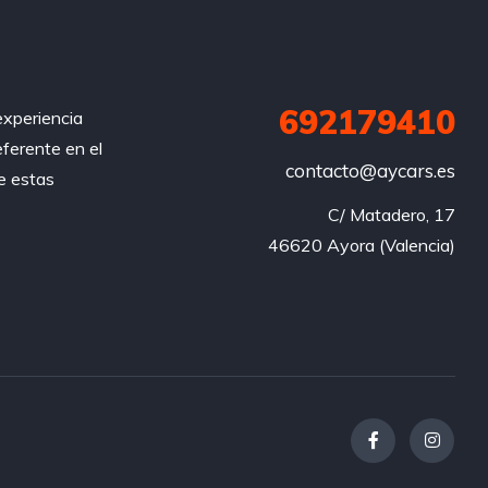
692179410
xperiencia
eferente en el
contacto@aycars.es
e estas
C/ Matadero, 17

46620 Ayora (Valencia)