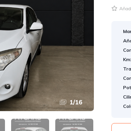
Añadir
Mar
Año
Con
Km
Tra
Com
Pot
Cil
1
/
16
Col