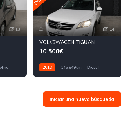
13
14
VOLKSWAGEN TIGUAN
10.500€
olina
2010
146.849km
Diesel
140cv
Iniciar una nueva búsqueda