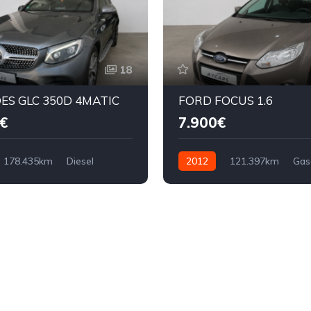
18
ES GLC 350D 4MATIC
FORD FOCUS 1.6
€
7.900€
178.435km
Diesel
2012
121.397km
Gas
125cv