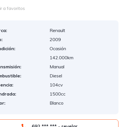
 a favoritos
ca:
Renault
:
2009
dición:
Ocasión
:
142.000km
nsmisión:
Manual
bustible:
Diesel
encia:
104cv
indrada:
1500cc
or:
Blanco
692 *** *** - revelar