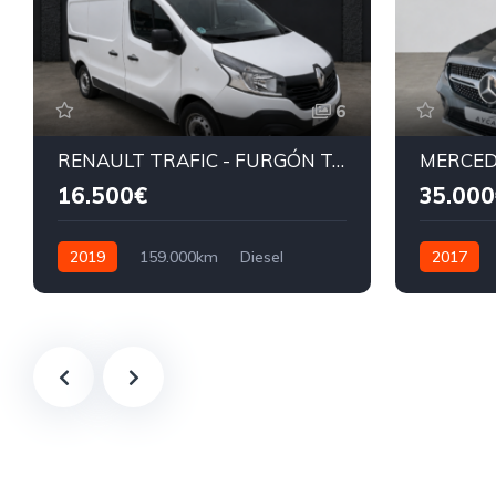
6
RENAULT TRAFIC - FURGÓN TALLER HOMOLOGADO
MERCED
16.500€
35.000
2019
159.000km
Diesel
2017
115cv
258cv