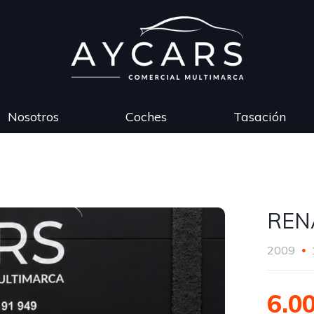
Nosotros
Coches
Tasación
REN
2009
6.0