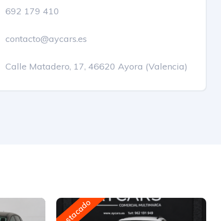
692 179 410
contacto@aycars.es
Calle Matadero, 17, 46620 Ayora (Valencia)
Destacado