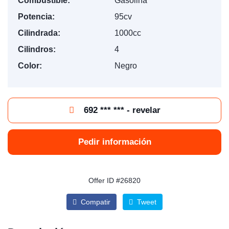
Combustible:
Gasolina
Potencia:
95cv
Cilindrada:
1000cc
Cilindros:
4
Color:
Negro
692 *** *** - revelar
Pedir información
Offer ID #26820
Compatir
Tweet