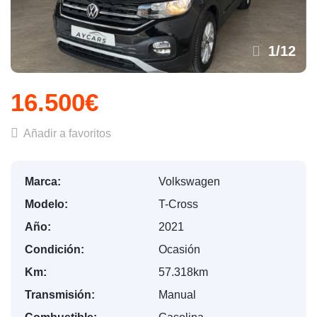
1
/
12
16.500€
Añadir a favoritos
Marca:
Volkswagen
Modelo:
T-Cross
Año:
2021
Condición:
Ocasión
Km:
57.318km
Transmisión:
Manual